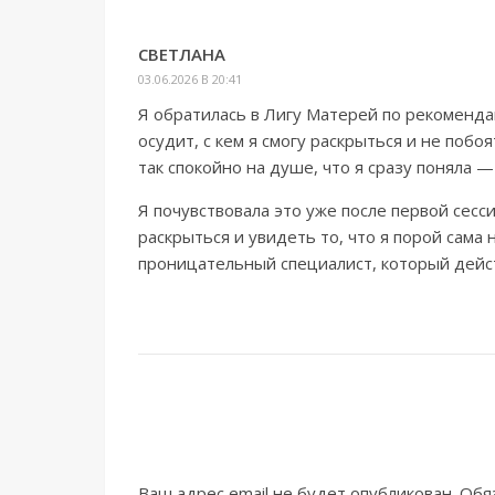
СВЕТЛАНА
03.06.2026 В 20:41
Я обратилась в Лигу Матерей по рекомендац
осудит, с кем я смогу раскрыться и не побо
так спокойно на душе, что я сразу поняла — 
Я почувствовала это уже после первой сесс
раскрыться и увидеть то, что я порой сама
проницательный специалист, который дейс
Ваш адрес email не будет опубликован.
Обя