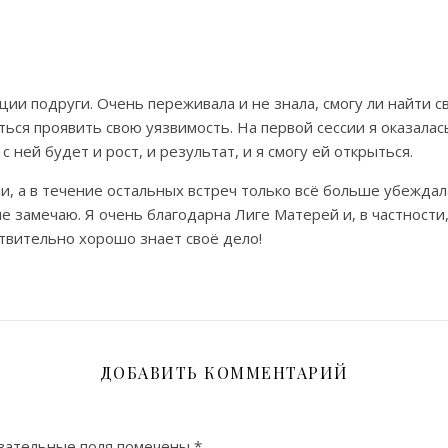
ии подруги. Очень переживала и не знала, смогу ли найти св
яться проявить свою уязвимость. На первой сессии я оказалас
с ней будет и рост, и результат, и я смогу ей открыться.
ии, а в течение остальных встреч только всё больше убежда
 не замечаю. Я очень благодарна Лиге Матерей и, в частност
твительно хорошо знает своё дело!
ДОБАВИТЬ КОММЕНТАРИЙ
зательные поля помечены
*