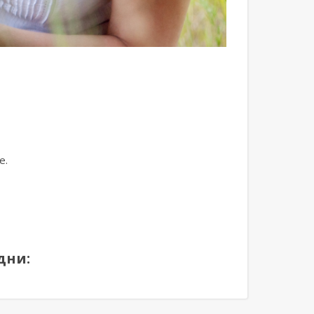
е.
дни: