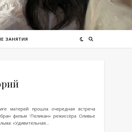
ИЕ ЗАНЯТИЯ
орий
иге матерей прошла очередная встреча
ыбран фильм ‘Пеликан» режиссёра Оливье
ильма: «Удивительная…