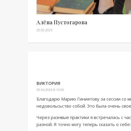
Алёна Пустогарова
20.02.2025
ВИКТОРИЯ
30.06.2026 В 13:00
Благодарю Марию Гиниятову за сессии со м
недовольсьство собой. Это была очень сво
Через разнвые практики я встречалась с ча
разной. Я точно могу теперь сказать о себе