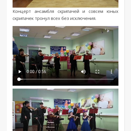
Концерт ансамбля скрипачей и совсем юных
скрипачек тронул всех без исключения.