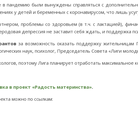
 в пандемию были вынуждены справляться с дополнительн
ниях у детей и беременных с коронавирусом, что лишь усуг
тнером, проблемы со здоровьем (в т.ч. с лактацией), фин
еродовая депрессия не заставит себя ждать, и поддержка п
рантов
за возможность оказать поддержку жительницам П
гогических наук, психолог, Председатель Совета «Лиги молод
хологов, поэтому Лига планирует отработать максимальное к
вка в проект «Радость материнства»
.
екта можно по ссылкам: