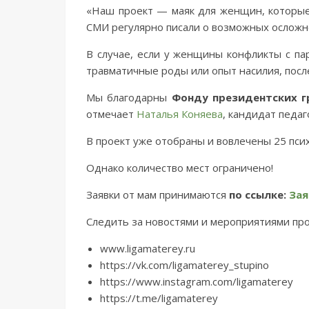
«Наш проект — маяк для женщин, которые
СМИ регулярно писали о возможных осложне
В случае, если у женщины конфликты с пар
травматичные роды или опыт насилия, посл
Мы благодарны
Фонду президентских г
отмечает
Наталья Коняева
, кандидат педа
В проект уже отобраны и вовлечены 25 пси
Однако количество мест ограничено!
Заявки от мам принимаются
по ссылке:
Зая
Следить за новостями и мероприятиями про
www.ligamaterey.ru
https://vk.com/ligamaterey_stupino
https://www.instagram.com/ligamaterey
https://t.me/ligamaterey