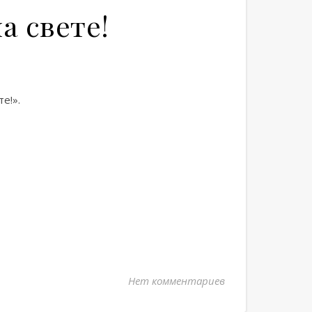
а свете!
е!».
Нет комментариев